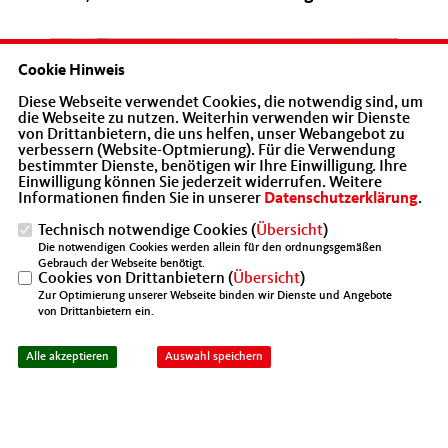
Cookie Hinweis
Diese Webseite verwendet Cookies, die notwendig sind, um
die Webseite zu nutzen. Weiterhin verwenden wir Dienste
von Drittanbietern, die uns helfen, unser Webangebot zu
verbessern (Website-Optmierung). Für die Verwendung
bestimmter Dienste, benötigen wir Ihre Einwilligung. Ihre
Einwilligung können Sie jederzeit widerrufen. Weitere
Informationen finden Sie in unserer
Datenschutzerklärung
.
Technisch notwendige Cookies (
Übersicht
)
Die notwendigen Cookies werden allein für den ordnungsgemäßen
Gebrauch der Webseite benötigt.
Cookies von Drittanbietern (
Übersicht
)
Mitgliederversammlung des MIT Kreisverbandes
Zur Optimierung unserer Webseite binden wir Dienste und Angebote
von Drittanbietern ein.
Warendorf, Bild Dierk Hartleb (WN)
Alle akzeptieren
Auswahl speichern
Auf der Mitgliederversammlung der Mitteltands- und
Wirtschaftsvereinigung der CDU in Sendenhorst
kritisierte Rehbaum, dass eine Gewerkschaft, die eine