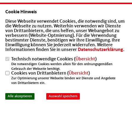
Informationsveranstaltung zum Thema
Cookie Hinweis
Hochschulstandort Beckum organisiert.
Diese Webseite verwendet Cookies, die notwendig sind, um
Prof. Dr. Samland, Inhaber der
die Webseite zu nutzen. Weiterhin verwenden wir Dienste
von Drittanbietern, die uns helfen, unser Webangebot zu
Stiftungsprofessur, informierte über das
verbessern (Website-Optmierung). Für die Verwendung
Konzept und über den Studienverlauf
bestimmter Dienste, benötigen wir Ihre Einwilligung. Ihre
Einwilligung können Sie jederzeit widerrufen. Weitere
informiert. Derzeit studieren über 130 junge
Informationen finden Sie in unserer
Datenschutzerklärung
.
Menschen mit dem Ziel Bachelor of
Technisch notwendige Cookies (
Übersicht
)
Engineering Fachrichtung Maschinenbau. An
Die notwendigen Cookies werden allein für den ordnungsgemäßen
Gebrauch der Webseite benötigt.
den zuständigen Fachhochschulen Beckum
Cookies von Drittanbietern (
Übersicht
)
Zur Optimierung unserer Webseite binden wir Dienste und Angebote
und Steinfurt findet der duale Studiengang
von Drittanbietern ein.
ohne Studiengebühren statt.
Alle akzeptieren
Auswahl speichern