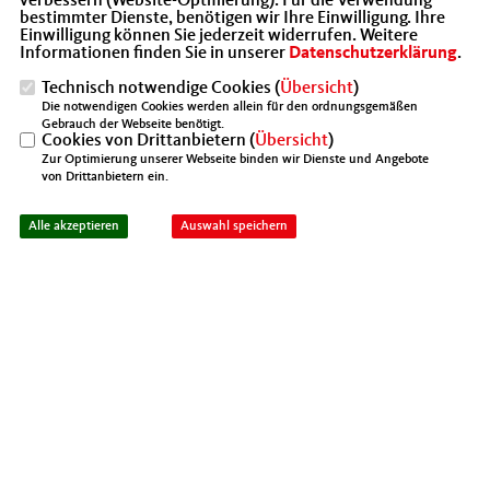
verbessern (Website-Optmierung). Für die Verwendung
Carsten Linnemann die Bundeskanzlerin Dr.
bestimmter Dienste, benötigen wir Ihre Einwilligung. Ihre
Angela Merkel, Ministerpräsident Horst
Einwilligung können Sie jederzeit widerrufen. Weitere
Informationen finden Sie in unserer
Datenschutzerklärung
.
Seehofer und Staatsminister Joachim
Technisch notwendige Cookies (
Übersicht
)
Herrmann.
Die notwendigen Cookies werden allein für den ordnungsgemäßen
Gebrauch der Webseite benötigt.
Cookies von Drittanbietern (
Übersicht
)
Zur Optimierung unserer Webseite binden wir Dienste und Angebote
von Drittanbietern ein.
Alle akzeptieren
Auswahl speichern
Werner Berheide, Susanne Block, Elke Steimann, Dr. Josef
Gochermann, Rainer Betz (v.l.)