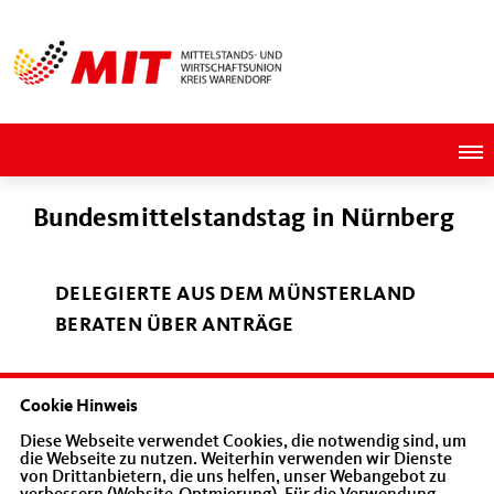
Bundesmittelstandstag in Nürnberg
DELEGIERTE AUS DEM MÜNSTERLAND
BERATEN ÜBER ANTRÄGE
Nach der Wahl des MIT- Bundesvorstandes
Cookie Hinweis
standen die Antragsberatungen auf der
Diese Webseite verwendet Cookies, die notwendig sind, um
die Webseite zu nutzen. Weiterhin verwenden wir Dienste
Tagesordnung. Als Gastredner begrüßte
von Drittanbietern, die uns helfen, unser Webangebot zu