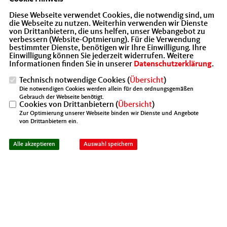
werden.
In der MIT-Online-Veranstaltung erörten die
Diese Webseite verwendet Cookies, die notwendig sind, um
Projektleiter der Bezirksregierung Münster die
die Webseite zu nutzen. Weiterhin verwenden wir Dienste
Bedingungen und Richtlinien.
von Drittanbietern, die uns helfen, unser Webangebot zu
verbessern (Website-Optmierung). Für die Verwendung
bestimmter Dienste, benötigen wir Ihre Einwilligung. Ihre
Frau
Elisabeth Fangmeyer
ist zuständig für die
Einwilligung können Sie jederzeit widerrufen. Weitere
inhaltlichen und verwaltungsrechtlichen
Informationen finden Sie in unserer
Datenschutzerklärung
.
Fragestellungen (Antragsvoraus-setzungen,
Technisch notwendige Cookies (
Übersicht
)
Nutzung der Soforthilfe, etc.).
Die notwendigen Cookies werden allein für den ordnungsgemäßen
Gebrauch der Webseite benötigt.
Herr
Sandro Wiggerich
zeichnet sich für die
Cookies von Drittanbietern (
Übersicht
)
strafrechtlichen Fragen verantwortlich.
Zur Optimierung unserer Webseite binden wir Dienste und Angebote
von Drittanbietern ein.
Stellen Sie Ihre Frage vorab per Mail an info@mit-
kreis-waf.de oder per Chat während der
Alle akzeptieren
Auswahl speichern
Veranstaltung.
Sofort- und Überbrückungshilfen sollen
Unternehmen, Selbstständige und Freiberufler
unterstützen, um die Corona-Krise zu bewältigen.