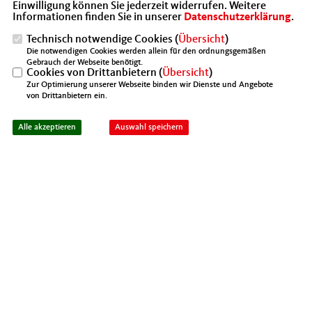
Nach der Begrüßung und einer Einführung in
Einwilligung können Sie jederzeit widerrufen. Weitere
Informationen finden Sie in unserer
Datenschutzerklärung
.
den Golfsport wird das Putten geübt.
Technisch notwendige Cookies (
Übersicht
)
Anschließend geht es weiter auf die Driving
Die notwendigen Cookies werden allein für den ordnungsgemäßen
Range. Durch die Anleitung der
Gebrauch der Webseite benötigt.
Cookies von Drittanbietern (
Übersicht
)
professionellen Golflehrer bekommen die
Zur Optimierung unserer Webseite binden wir Dienste und Angebote
von Drittanbietern ein.
Teilnehmer ein Gefühl für den Golfball. Ein
lockerer Wettbewerb schließt den
Alle akzeptieren
Auswahl speichern
sportlichen Teil ab. Das Clubheim bietet nach
dem Schnupperkurs Getränke und Essen an.
Die Teilnahmegebühr in Höhe von 20,00 € ist zahlbar vor
Ort und beinhaltet Leihschläger und Übungsbälle.
Anmeldung an
info@mit-kreis-waf.de
Kontakt: Susanne Block Tel.0173-5118773
04.07.2022, 20:58 Uhr